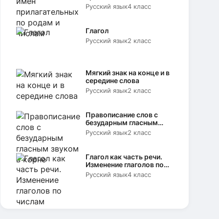
родам и числам
Русский язык
4 класс
Глагол
Русский язык
2 класс
Мягкий знак на конце и в
середине слова
Русский язык
2 класс
Правописание слов с
безударным гласным
звуком в корне
Русский язык
2 класс
Глагол как часть речи.
Изменение глаголов по
числам
Русский язык
4 класс