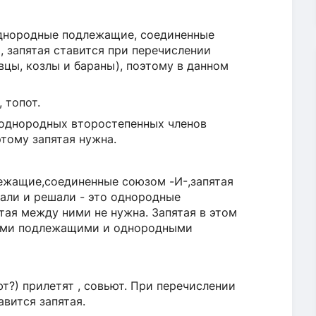
 однородные подлежащие, соединенные
, запятая ставится при перечислении
цы, козлы и бараны), поэтому в данном
 топот.
 однородных второстепенных членов
этому запятая нужна.
лежащие,соединенные союзом -И-,запятая
тали и решали - это однородные
тая между ними не нужна. Запятая в этом
ыми подлежащими и однородными
ют?) прилетят , совьют. При перечислении
вится запятая.