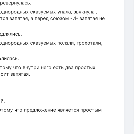
еревернулась.
днородных сказуемых упала, звякнула ,
тся запятая, а перед союзом -И- запятая не
едлялись.
однородных сказуемых ползли, грохотали,
олилась.
тому что внутри него есть два простых
оит запятая.
й.
потому что предложение является простым