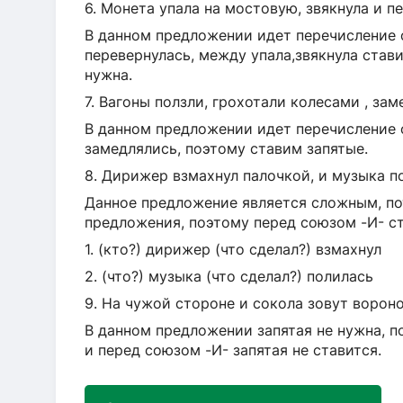
6. Монета упала на мостовую, звякнула и п
В данном предложении идет перечисление о
перевернулась, между упала,звякнула стави
нужна.
7. Вагоны ползли, грохотали колесами , зам
В данном предложении идет перечисление 
замедлялись, поэтому ставим запятые.
8. Дирижер взмахнул палочкой, и музыка п
Данное предложение является сложным, по
предложения, поэтому перед союзом -И- ст
1. (кто?) дирижер (что сделал?) взмахнул
2. (что?) музыка (что сделал?) полилась
9. На чужой стороне и сокола зовут вороно
В данном предложении запятая не нужна, 
и перед союзом -И- запятая не ставится.