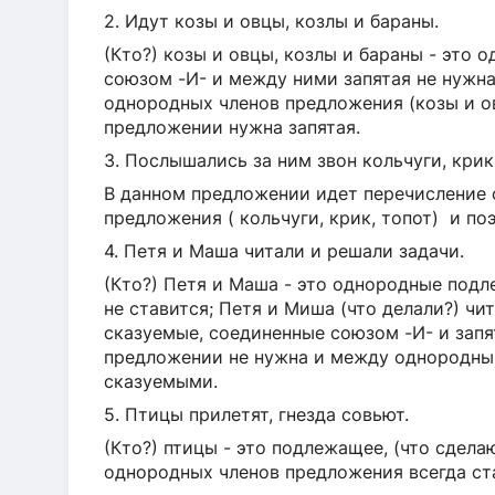
2. Идут козы и овцы, козлы и бараны.
(Кто?) козы и овцы, козлы и бараны - это
союзом -И- и между ними запятая не нужна
однородных членов предложения (козы и ов
предложении нужна запятая.
3. Послышались за ним звон кольчуги, крик,
В данном предложении идет перечисление
предложения ( кольчуги, крик, топот) и по
4. Петя и Маша читали и решали задачи.
(Кто?) Петя и Маша - это однородные под
не ставится; Петя и Миша (что делали?) чи
сказуемые, соединенные союзом -И- и запя
предложении не нужна и между однородн
сказуемыми.
5. Птицы прилетят, гнезда совьют.
(Кто?) птицы - это подлежащее, (что сдела
однородных членов предложения всегда ста