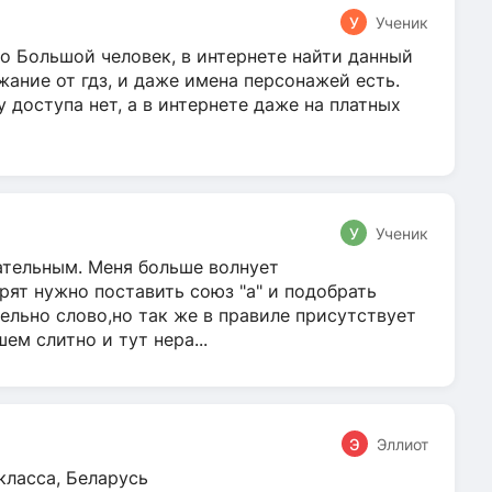
У
Ученик
о Большой человек, в интернете найти данный
жание от гдз, и даже имена персонажей есть.
у доступа нет, а в интернете даже на платных
У
Ученик
гательным. Меня больше волнует
ят нужно поставить союз "а" и подобрать
ельно слово,но так же в правиле присутствует
м слитно и тут нера...
Э
Эллиот
класса, Беларусь