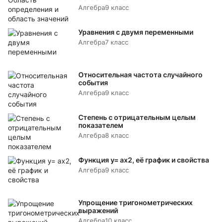
Алгебра
9 класс
Уравнения с двумя переменными
Алгебра
7 класс
Относительная частота случайного
события
Алгебра
9 класс
Степень с отрицательным целым
показателем
Алгебра
8 класс
Функция y= аx2, её график и свойства
Алгебра
9 класс
Упрощение тригонометрических
выражений
Алгебра
10 класс