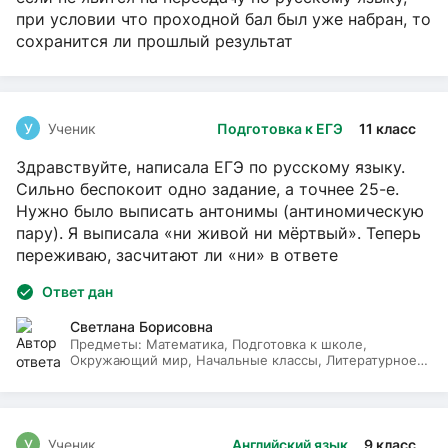
при условии что проходной бал был уже набран, то
сохранится ли прошлый результат
У
Ученик
Подготовка к ЕГЭ
11 класс
Здравствуйте, написала ЕГЭ по русскому языку.
Сильно беспокоит одно задание, а точнее 25-е.
Нужно было выписать антонимы (антиномическую
пару). Я выписала «ни живой ни мёртвый». Теперь
переживаю, засчитают ли «ни» в ответе
Ответ дан
Светлана Борисовна
Предметы:
Математика, Подготовка к школе,
Окружающий мир, Начальные классы, Литературное
чтение, Русский язык
У
Ученик
Английский язык
9 класс