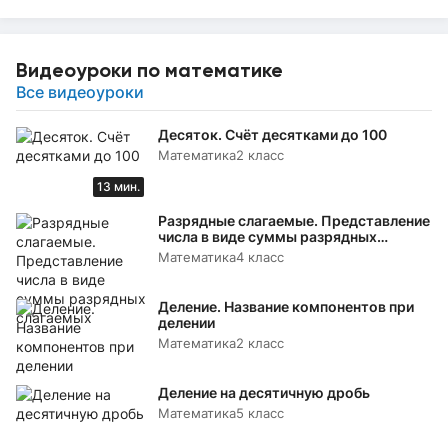
Видеоуроки по математике
Все видеоуроки
Десяток. Счёт десятками до 100
Математика
2 класс
13 мин.
Разрядные слагаемые. Представление
числа в виде суммы разрядных
слагаемых
Математика
4 класс
Деление. Название компонентов при
делении
Математика
2 класс
Деление на десятичную дробь
Математика
5 класс