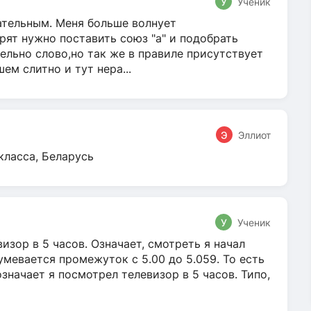
У
Ученик
гательным. Меня больше волнует
ят нужно поставить союз "а" и подобрать
ельно слово,но так же в правиле присутствует
м слитно и тут нера...
Э
Эллиот
класса, Беларусь
У
Ученик
зор в 5 часов. Означает, смотреть я начал
умевается промежуток с 5.00 до 5.059. То есть
 означает я посмотрел телевизор в 5 часов. Типо,