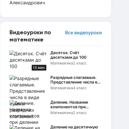
Видеоуроки по
Все видеоуроки
математике
Десяток. Счёт
десятками до 100
Математика
2 класс
13 мин.
Разрядные слагаемые.
Представление числа в
виде суммы разрядных
Математика
4 класс
слагаемых
Деление. Название
компонентов при
делении
Математика
2 класс
Деление на десятичную