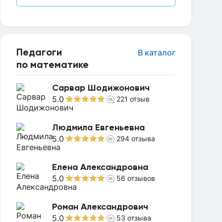
Педагоги
В каталог
по математике
Сарвар Шодижонович
5.0
221
отзыв
Людмила Евгеньевна
5.0
294
отзыва
Елена Александровна
5.0
56
отзывов
Роман Александрович
5.0
53
отзыва