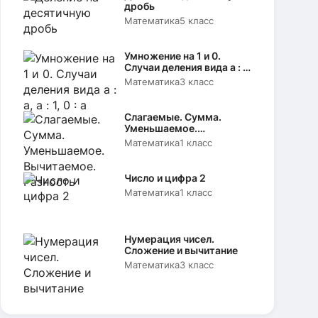
дробь
Математика
5 класс
Умножение на 1 и 0.
Случаи деления вида а : а,
а : 1, 0 : а
Математика
3 класс
Слагаемые. Сумма.
Уменьшаемое.
Вычитаемое. Разность
Математика
1 класс
Число и цифра 2
Математика
1 класс
Нумерация чисел.
Сложение и вычитание
Математика
3 класс