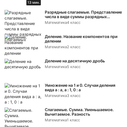
13 мин.
Разрядные слагаемые. Представление
числа в виде суммы разрядных
слагаемых
Математика
4 класс
Деление. Название компонентов при
делении
Математика
2 класс
Деление на десятичную дробь
Математика
5 класс
Умножение на 1 и 0. Случаи деления
вида а : а, а : 1, 0 : а
Математика
3 класс
Слагаемые. Сумма. Уменьшаемое.
Вычитаемое. Разность
Математика
1 класс