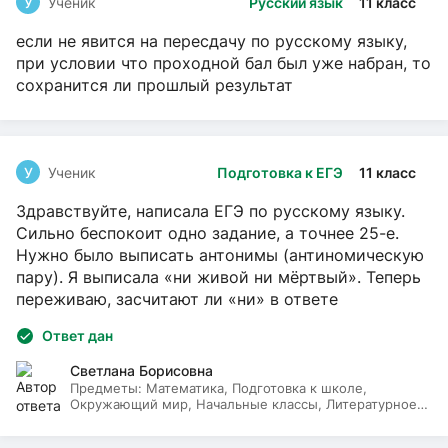
У
Ученик
Русский язык
11 класс
если не явится на пересдачу по русскому языку,
при условии что проходной бал был уже набран, то
сохранится ли прошлый результат
У
Ученик
Подготовка к ЕГЭ
11 класс
Здравствуйте, написала ЕГЭ по русскому языку.
Сильно беспокоит одно задание, а точнее 25-е.
Нужно было выписать антонимы (антиномическую
пару). Я выписала «ни живой ни мёртвый». Теперь
переживаю, засчитают ли «ни» в ответе
Ответ дан
Светлана Борисовна
Предметы:
Математика, Подготовка к школе,
Окружающий мир, Начальные классы, Литературное
чтение, Русский язык