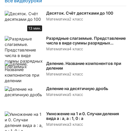
Все видеоуроки
Десяток. Счёт десятками до 100
Математика
2 класс
13 мин.
Разрядные слагаемые. Представление
числа в виде суммы разрядных
слагаемых
Математика
4 класс
Деление. Название компонентов при
делении
Математика
2 класс
Деление на десятичную дробь
Математика
5 класс
Умножение на 1 и 0. Случаи деления
вида а : а, а : 1, 0 : а
Математика
3 класс