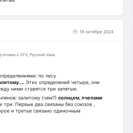
апятые
16 октября 2024
дготовка к ОГЭ, Русский язык
пределениями: по лесу
литому....
Этих определений четыре, они
ежду ними ставятся три запятые.
членов: залитому (чем?)
солнцем, пчелами
 три. Первые два связаны без союзов ,
орое и третье связано одиночным