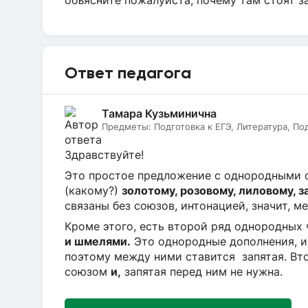
объясните пожалуйста, почему там стоят з
Ответ педагога
Тамара Кузьминична
Предметы:
Подготовка к ЕГЭ, Литература, По
Здравствуйте!
Это простое предложение с однородными о
(какому?)
золотому, розовому, лиловому, за
связаны без союзов, интонацией, значит, м
Кроме этого, есть второй ряд однородных 
и шмелями.
Это однородные дополнения, их
поэтому между ними ставится запятая. Вт
союзом
и,
запятая перед ним не нужна.