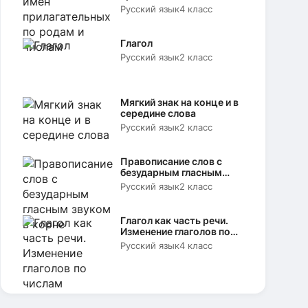
родам и числам
Русский язык
4 класс
Глагол
Русский язык
2 класс
Мягкий знак на конце и в
середине слова
Русский язык
2 класс
Правописание слов с
безударным гласным
звуком в корне
Русский язык
2 класс
Глагол как часть речи.
Изменение глаголов по
числам
Русский язык
4 класс