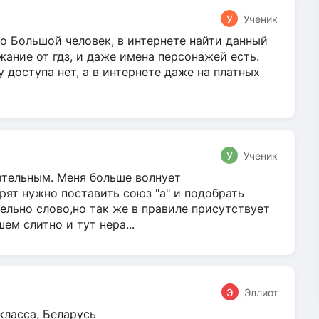
У
Ученик
о Большой человек, в интернете найти данный
жание от гдз, и даже имена персонажей есть.
у доступа нет, а в интернете даже на платных
У
Ученик
гательным. Меня больше волнует
ят нужно поставить союз "а" и подобрать
ельно слово,но так же в правиле присутствует
м слитно и тут нера...
Э
Эллиот
класса, Беларусь