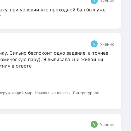
У
Ученик
ыку, при условии что проходной бал был уже
т
У
Ученик
ку. Сильно беспокоит одно задание, а точнее
омическую пару). Я выписала «ни живой ни
 «ни» в ответе
 Окружающий мир, Начальные классы, Литературное
У
Ученик