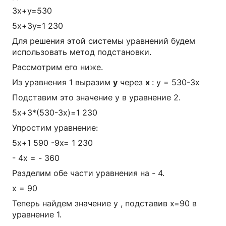
3х+у=530
5х+3у=1 230
Для решения этой системы уравнений будем
использовать метод подстановки.
Рассмотрим его ниже.
Из уравнения 1 выразим
у
через
х
: у = 530-3х
Подставим это значение у в уравнение 2.
5х+3*(530-3х)=1 230
Упростим уравнение:
5х+1 590 -9х= 1 230
- 4х = - 360
Разделим обе части уравнения на - 4.
х = 90
Теперь найдем значение у , подставив х=90 в
уравнение 1.