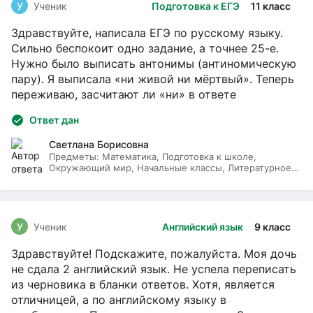
У
Ученик
Подготовка к ЕГЭ
11 класс
Здравствуйте, написала ЕГЭ по русскому языку.
Сильно беспокоит одно задание, а точнее 25-е.
Нужно было выписать антонимы (антиномическую
пару). Я выписала «ни живой ни мёртвый». Теперь
переживаю, засчитают ли «ни» в ответе
Ответ дан
Светлана Борисовна
Предметы:
Математика, Подготовка к школе,
Окружающий мир, Начальные классы, Литературное
чтение, Русский язык
У
Ученик
Английский язык
9 класс
Здравствуйте! Подскажите, пожалуйста. Моя дочь
не сдала 2 английский язык. Не успела переписать
из черновика в бланки ответов. Хотя, является
отличницей, а по английскому языку в