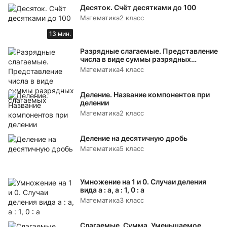
Десяток. Счёт десятками до 100
Математика
2 класс
13 мин.
Разрядные слагаемые. Представление
числа в виде суммы разрядных
слагаемых
Математика
4 класс
Деление. Название компонентов при
делении
Математика
2 класс
Деление на десятичную дробь
Математика
5 класс
Умножение на 1 и 0. Случаи деления
вида а : а, а : 1, 0 : а
Математика
3 класс
Слагаемые. Сумма. Уменьшаемое.