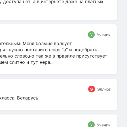
у доступа нет, а в интернете даже на платных
У
Ученик
гательным. Меня больше волнует
ят нужно поставить союз "а" и подобрать
ельно слово,но так же в правиле присутствует
м слитно и тут нера...
Э
Эллиот
класса, Беларусь
У
Ученик