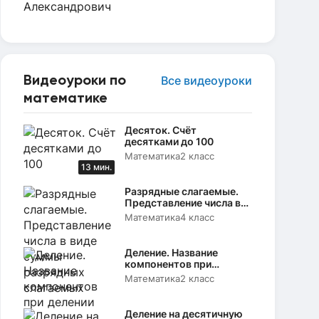
Видеоуроки по
Все видеоуроки
математике
Десяток. Счёт
десятками до 100
Математика
2 класс
13 мин.
Разрядные слагаемые.
Представление числа в
виде суммы разрядных
Математика
4 класс
слагаемых
Деление. Название
компонентов при
делении
Математика
2 класс
Деление на десятичную