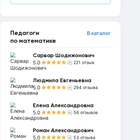
Педагоги
В каталог
по математике
Сарвар Шодижонович
5.0
221
отзыв
Людмила Евгеньевна
5.0
294
отзыва
Елена Александровна
5.0
56
отзывов
Роман Александрович
5.0
53
отзыва