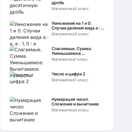
дробь
Математика
5 класс
Умножение на 1 и 0.
Случаи деления вида а : а,
а : 1, 0 : а
Математика
3 класс
Слагаемые. Сумма.
Уменьшаемое.
Вычитаемое. Разность
Математика
1 класс
Число и цифра 2
Математика
1 класс
Нумерация чисел.
Сложение и вычитание
Математика
3 класс