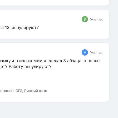
У
Ученик
ла 13, аннулируют?
У
Ученик
зыку,и в изложении я сделал 3 абзаца, а после
дет? Работу аннулируют?
готовка к ОГЭ, Русский язык