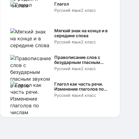
Глагол
Русский язык
2 класс
Мягкий знак на конце и в
середине слова
Русский язык
2 класс
Правописание слов с
безударным гласным
звуком в корне
Русский язык
2 класс
Глагол как часть речи.
Изменение глаголов по
числам
Русский язык
4 класс