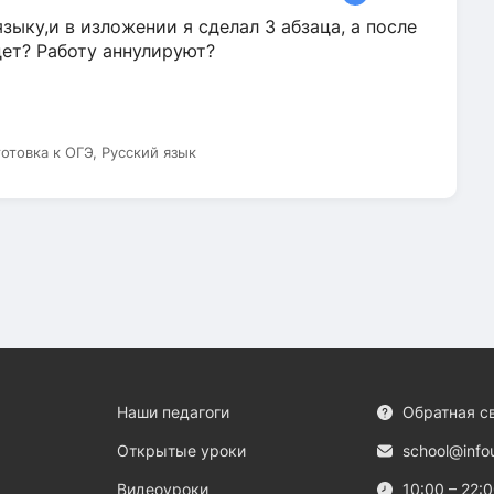
зыку,и в изложении я сделал 3 абзаца, а после
дет? Работу аннулируют?
готовка к ОГЭ, Русский язык
Наши педагоги
Обратная с
Открытые уроки
school@info
Видеоуроки
10:00 – 22: