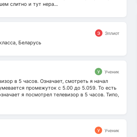
м слитно и тут нера...
Э
Эллиот
класса, Беларусь
У
Ученик
зор в 5 часов. Означает, смотреть я начал
умевается промежуток с 5.00 до 5.059. То есть
 означает я посмотрел телевизор в 5 часов. Типо,
У
Ученик