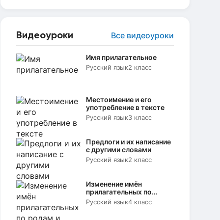
Видеоуроки
Все видеоуроки
Имя прилагательное
Русский язык
2 класс
Местоимение и его
употребление в тексте
Русский язык
3 класс
Предлоги и их написание
с другими словами
Русский язык
2 класс
Изменение имён
прилагательных по
родам и числам
Русский язык
4 класс