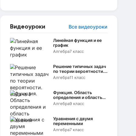
Видеоуроки
Все видеоуроки
Линейная функция и ее
график
Алгебра
7 класс
Решение типичных задач
по теории вероятности.
Задача 1
Алгебра
11 класс
Функция. Область
определения и область
значений
Алгебра
9 класс
Уравнения с двумя
переменными
Алгебра
7 класс