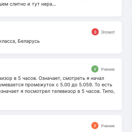
м слитно и тут нера...
Э
Эллиот
класса, Беларусь
У
Ученик
зор в 5 часов. Означает, смотреть я начал
умевается промежуток с 5.00 до 5.059. То есть
 означает я посмотрел телевизор в 5 часов. Типо,
У
Ученик