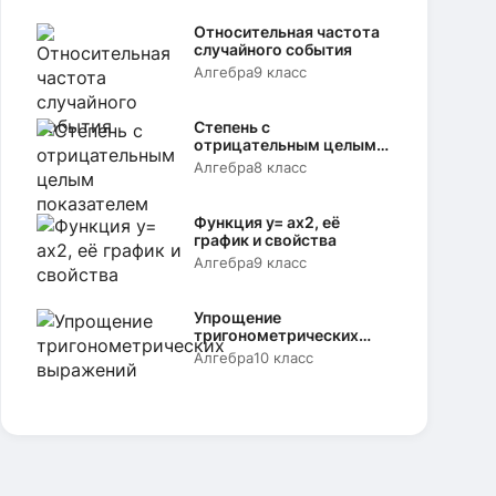
Относительная частота
случайного события
Алгебра
9 класс
Степень с
отрицательным целым
показателем
Алгебра
8 класс
Функция y= аx2, её
график и свойства
Алгебра
9 класс
Упрощение
тригонометрических
выражений
Алгебра
10 класс