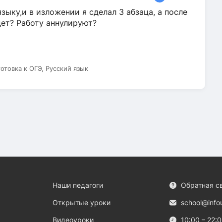
зыку,и в изложении я сделал 3 абзаца, а после
дет? Работу аннулируют?
готовка к ОГЭ, Русский язык
Наши педагоги
Обратная с
Открытые уроки
school@info
Видеоуроки
10:00 – 22: