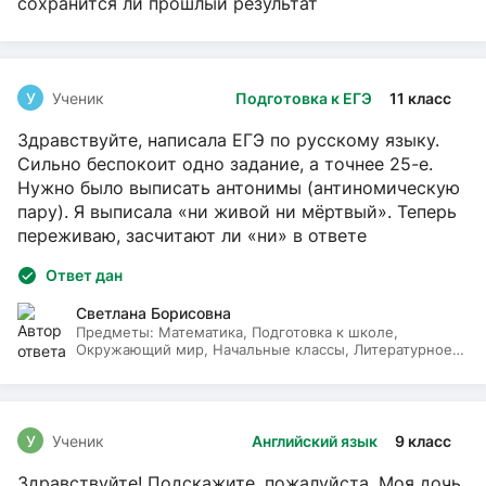
сохранится ли прошлый результат
У
Ученик
Подготовка к ЕГЭ
11 класс
Здравствуйте, написала ЕГЭ по русскому языку.
Сильно беспокоит одно задание, а точнее 25-е.
Нужно было выписать антонимы (антиномическую
пару). Я выписала «ни живой ни мёртвый». Теперь
переживаю, засчитают ли «ни» в ответе
Ответ дан
Светлана Борисовна
Предметы:
Математика, Подготовка к школе,
Окружающий мир, Начальные классы, Литературное
чтение, Русский язык
У
Ученик
Английский язык
9 класс
Здравствуйте! Подскажите, пожалуйста. Моя дочь