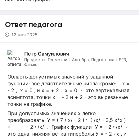
Ответ педагога
12 мая 2025
Петр Самуилович
Предметы:
Геометрия, Алгебра, Подготовка к ЕГЭ,
Физика
Область допустимых значений у заданной
функции: все действительные числа кроме: х =
- 2 ; х = 0 ; и х = + 2 . х = 0 - это вертикальная
асимптота, точки х = - 2 и + 2 - это вырезанные
точки на графике.
При допустимых значениях х легко
преобразовать: У = ( 7 / х/ - 2 ) : ( /х/ - 3,5 х*х )
= - 2 : /х/ . График функции У = - 2 : /х/ -
это одна нижняя ветка гиперболы У = - 2 : х , и