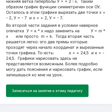
нижняя ветка гиперболы У = + 2 : х. Таким
образом график функции симметричен оси ОУ.
Осталось в этом графике вырезать две точки х =
- 2, У = - 7 и х = + 2, У = - 7.
Во второй части задания в условии наверное
опечатка У = к * х надо заменить на У = m *
x или просто m = k. Тогда вторая часть
решается легко: это две прямы которые
проходят через начало координат и вырезанные
точки графика. То-есть: к = + 24,5 и к = -
24,5. Графики нарисовать здесь не
представляется возможным. Более подробно
могу дать пояснения и нарисовать график, если
запишешься ко мне на урок.
Записаться на занятие к этому педагогу