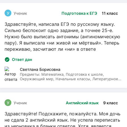
У
Ученик
Подготовка к ЕГЭ
11 класс
Здравствуйте, написала ЕГЭ по русскому языку.
Сильно беспокоит одно задание, а точнее 25-е.
Нужно было выписать антонимы (антиномическую
пару). Я выписала «ни живой ни мёртвый». Теперь
переживаю, засчитают ли «ни» в ответе
Ответ дан
Светлана Борисовна
Предметы:
Математика, Подготовка к школе,
Окружающий мир, Начальные классы, Литературное
чтение, Русский язык
У
Ученик
Английский язык
9 класс
Здравствуйте! Подскажите, пожалуйста. Моя дочь
не сдала 2 английский язык. Не успела переписать
из черновика в бланки ответов. Хотя, является