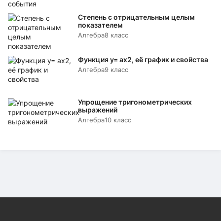
Степень с отрицательным целым
показателем
Алгебра
8 класс
Функция y= аx2, её график и свойства
Алгебра
9 класс
Упрощение тригонометрических
выражений
Алгебра
10 класс