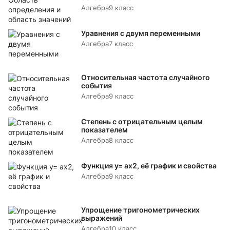
Алгебра
9 класс
Уравнения с двумя переменными
Алгебра
7 класс
Относительная частота случайного
события
Алгебра
9 класс
Степень с отрицательным целым
показателем
Алгебра
8 класс
Функция y= аx2, её график и свойства
Алгебра
9 класс
Упрощение тригонометрических
выражений
Алгебра
10 класс