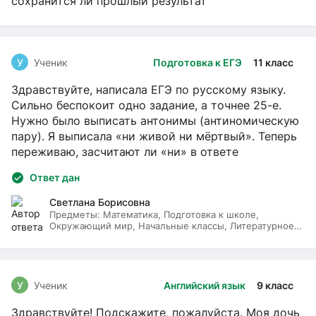
сохранится ли прошлый результат
У
Ученик
Подготовка к ЕГЭ
11 класс
Здравствуйте, написала ЕГЭ по русскому языку.
Сильно беспокоит одно задание, а точнее 25-е.
Нужно было выписать антонимы (антиномическую
пару). Я выписала «ни живой ни мёртвый». Теперь
переживаю, засчитают ли «ни» в ответе
Ответ дан
Светлана Борисовна
Предметы:
Математика, Подготовка к школе,
Окружающий мир, Начальные классы, Литературное
чтение, Русский язык
У
Ученик
Английский язык
9 класс
Здравствуйте! Подскажите, пожалуйста. Моя дочь