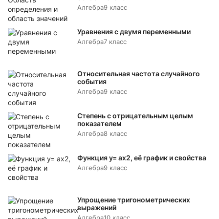
Алгебра
9 класс
Уравнения с двумя переменными
Алгебра
7 класс
Относительная частота случайного
события
Алгебра
9 класс
Степень с отрицательным целым
показателем
Алгебра
8 класс
Функция y= аx2, её график и свойства
Алгебра
9 класс
Упрощение тригонометрических
выражений
Алгебра
10 класс