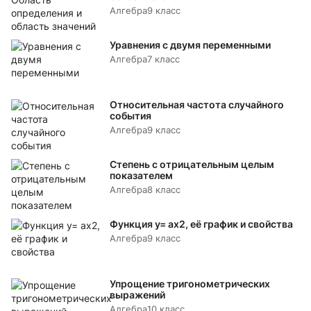
Алгебра
9 класс
Уравнения с двумя переменными
Алгебра
7 класс
Относительная частота случайного
события
Алгебра
9 класс
Степень с отрицательным целым
показателем
Алгебра
8 класс
Функция y= аx2, её график и свойства
Алгебра
9 класс
Упрощение тригонометрических
выражений
Алгебра
10 класс