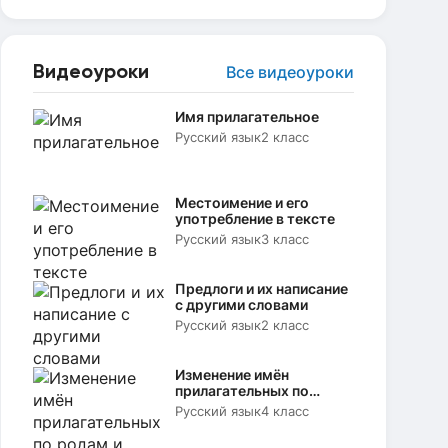
Видеоуроки
Все видеоуроки
Имя прилагательное
Русский язык
2 класс
Местоимение и его
употребление в тексте
Русский язык
3 класс
Предлоги и их написание
с другими словами
Русский язык
2 класс
Изменение имён
прилагательных по
родам и числам
Русский язык
4 класс