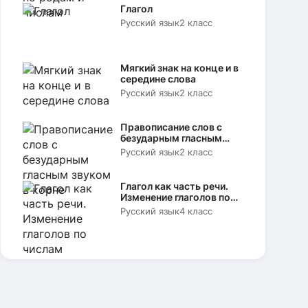
Глагол
Русский язык
2 класс
Мягкий знак на конце и в
середине слова
Русский язык
2 класс
Правописание слов с
безударным гласным
звуком в корне
Русский язык
2 класс
Глагол как часть речи.
Изменение глаголов по
числам
Русский язык
4 класс