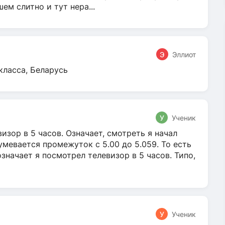
м слитно и тут нера...
Э
Эллиот
класса, Беларусь
У
Ученик
зор в 5 часов. Означает, смотреть я начал
умевается промежуток с 5.00 до 5.059. То есть
 означает я посмотрел телевизор в 5 часов. Типо,
У
Ученик