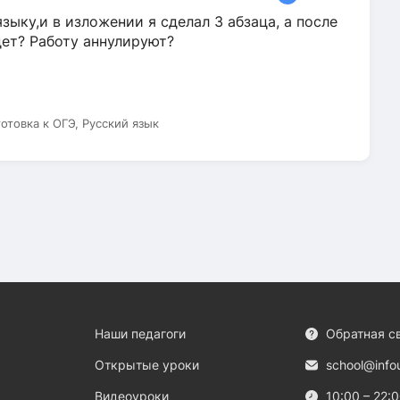
зыку,и в изложении я сделал 3 абзаца, а после
дет? Работу аннулируют?
готовка к ОГЭ, Русский язык
Наши педагоги
Обратная с
Открытые уроки
school@info
Видеоуроки
10:00 – 22: