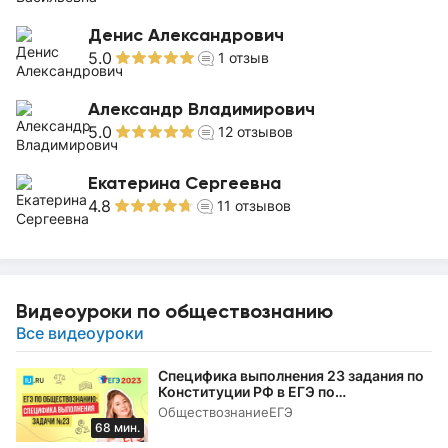
Денис Александрович
5.0
1
отзыв
Александр Владимирович
5.0
12
отзывов
Екатерина Сергеевна
4.8
11
отзывов
Видеоуроки по обществознанию
Все видеоуроки
Специфика выполнения 23 задания по
Конституции РФ в ЕГЭ по
обществознанию в 2023 году
Обществознание
ЕГЭ
68 мин.