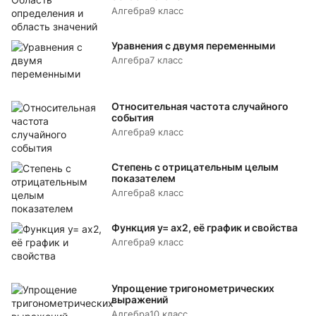
Алгебра
9 класс
Уравнения с двумя переменными
Алгебра
7 класс
Относительная частота случайного
события
Алгебра
9 класс
Степень с отрицательным целым
показателем
Алгебра
8 класс
Функция y= аx2, её график и свойства
Алгебра
9 класс
Упрощение тригонометрических
выражений
Алгебра
10 класс