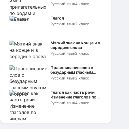
родам и числам
Русский язык
4 класс
Глагол
Русский язык
2 класс
Мягкий знак на конце и в
середине слова
Русский язык
2 класс
Правописание слов с
безударным гласным
звуком в корне
Русский язык
2 класс
Глагол как часть речи.
Изменение глаголов по
числам
Русский язык
4 класс