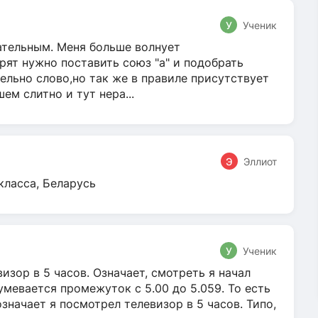
У
Ученик
гательным. Меня больше волнует
ят нужно поставить союз "а" и подобрать
ельно слово,но так же в правиле присутствует
м слитно и тут нера...
Э
Эллиот
класса, Беларусь
У
Ученик
зор в 5 часов. Означает, смотреть я начал
умевается промежуток с 5.00 до 5.059. То есть
 означает я посмотрел телевизор в 5 часов. Типо,