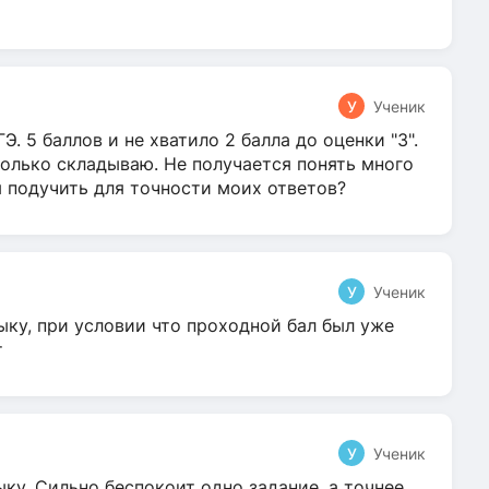
У
Ученик
Э. 5 баллов и не хватило 2 балла до оценки "3".
олько складываю. Не получается понять много
я подучить для точности моих ответов?
У
Ученик
ыку, при условии что проходной бал был уже
т
У
Ученик
ку. Сильно беспокоит одно задание, а точнее