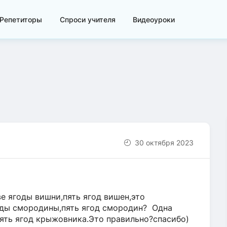
Репетиторы
Спроси учителя
Видеоуроки
30 октября 2023
ве ягоды вишни,пять ягод вишен,это
оды смородины,пять ягод смородин? Одна
ять ягод крыжовника.Это правильно?спасибо)