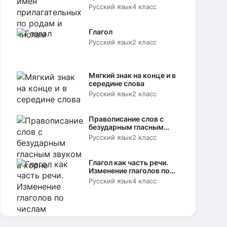
родам и числам
Русский язык
4 класс
Глагол
Русский язык
2 класс
Мягкий знак на конце и в
середине слова
Русский язык
2 класс
Правописание слов с
безударным гласным
звуком в корне
Русский язык
2 класс
Глагол как часть речи.
Изменение глаголов по
числам
Русский язык
4 класс