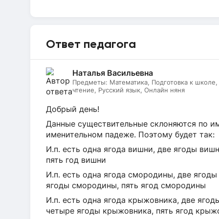
Ответ педагога
Наталья Васильевна
Предметы:
Математика, Подготовка к школе
чтение, Русский язык, Онлайн няня
Добрый день!
Данные существительные склоняются по им
именительном падеже. Поэтому будет так:
И.п. есть одна ягода вишни, две ягоды виш
пять год вишни
И.п. есть одна ягода смородины, две ягод
ягоды смородины, пять ягод смородины
И.п. есть одна ягода крыжовника, две яго
четыре ягоды крыжовника, пять ягод крыж