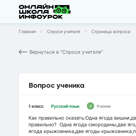
Главная
Спроси учителя
Страница вопроса
Вернуться в "Спроси учителя"
Вопрос ученика
1 класс
Русский язык
У
Ученик
Как правильно сказать:Одна ягода вишни,д
правильно? Одна ягода смородины,две яг
ягода крыжовника,две ягоды крыжовника,п