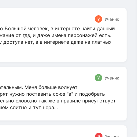
У
Ученик
о Большой человек, в интернете найти данный
жание от гдз, и даже имена персонажей есть.
у доступа нет, а в интернете даже на платных
У
Ученик
гательным. Меня больше волнует
ят нужно поставить союз "а" и подобрать
ельно слово,но так же в правиле присутствует
м слитно и тут нера...
Э
Эллиот