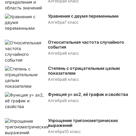
Алгебра
9 класс
Уравнения с двумя переменными
Алгебра
7 класс
Относительная частота случайного
события
Алгебра
9 класс
Степень с отрицательным целым
показателем
Алгебра
8 класс
Функция y= аx2, её график и свойства
Алгебра
9 класс
Упрощение тригонометрических
выражений
Алгебра
10 класс