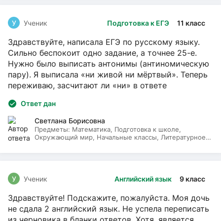
У
Ученик
Подготовка к ЕГЭ
11 класс
Здравствуйте, написала ЕГЭ по русскому языку.
Сильно беспокоит одно задание, а точнее 25-е.
Нужно было выписать антонимы (антиномическую
пару). Я выписала «ни живой ни мёртвый». Теперь
переживаю, засчитают ли «ни» в ответе
Ответ дан
Светлана Борисовна
Предметы:
Математика, Подготовка к школе,
Окружающий мир, Начальные классы, Литературное
чтение, Русский язык
У
Ученик
Английский язык
9 класс
Здравствуйте! Подскажите, пожалуйста. Моя дочь
не сдала 2 английский язык. Не успела переписать
из черновика в бланки ответов. Хотя, является