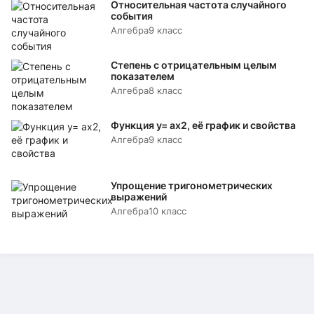
Относительная частота случайного
события
Алгебра
9 класс
Степень с отрицательным целым
показателем
Алгебра
8 класс
Функция y= аx2, её график и свойства
Алгебра
9 класс
Упрощение тригонометрических
выражений
Алгебра
10 класс