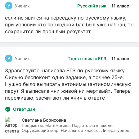
У
Ученик
Русский язык
11 класс
если не явится на пересдачу по русскому языку,
при условии что проходной бал был уже набран, то
сохранится ли прошлый результат
У
Ученик
Подготовка к ЕГЭ
11 класс
Здравствуйте, написала ЕГЭ по русскому языку.
Сильно беспокоит одно задание, а точнее 25-е.
Нужно было выписать антонимы (антиномическую
пару). Я выписала «ни живой ни мёртвый». Теперь
переживаю, засчитают ли «ни» в ответе
Ответ дан
Светлана Борисовна
Предметы:
Математика, Подготовка к школе,
Окружающий мир, Начальные классы, Литературное
чтение, Русский язык