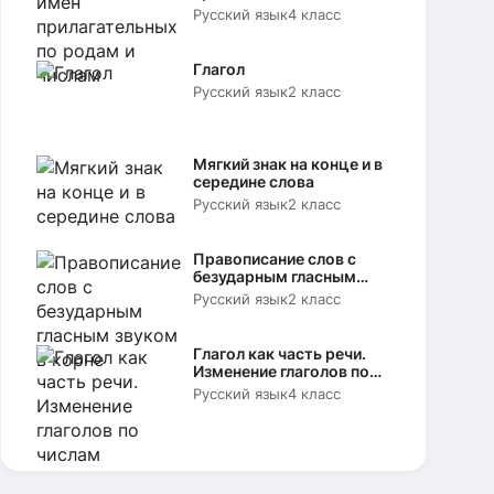
родам и числам
Русский язык
4 класс
Глагол
Русский язык
2 класс
Мягкий знак на конце и в
середине слова
Русский язык
2 класс
Правописание слов с
безударным гласным
звуком в корне
Русский язык
2 класс
Глагол как часть речи.
Изменение глаголов по
числам
Русский язык
4 класс