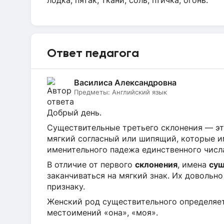
лодка, пятак, ткани, соль, птичка, огонь.
Ответ педагога
Василиса Александровна
Предметы:
Английский язык
Добрый день.
Существительные третьего склонения — э
мягкий согласный или шипящий, которые и
именительного падежа единственного числ
В отличие от первого
склонения
, имена
сущ
заканчиваться на мягкий знак. Их довольн
признаку.
Женский род существительного определя
местоимений «она», «моя».