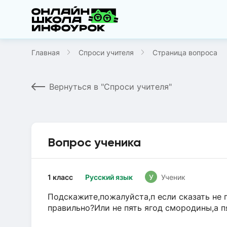
Главная
Спроси учителя
Страница вопроса
Вернуться в "Спроси учителя"
Вопрос ученика
1 класс
Русский язык
У
Ученик
Подскажите,пожалуйста,п если сказать не п
правильно?Или не пять ягод смородины,а п