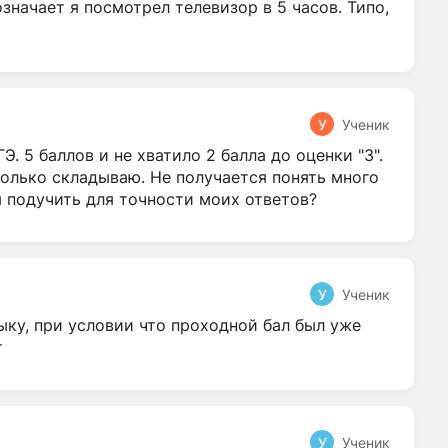
 означает я посмотрел телевизор в 5 часов. Типо,
У
Ученик
Э. 5 баллов и не хватило 2 балла до оценки "3".
олько складываю. Не получается понять много
я подучить для точности моих ответов?
У
Ученик
ыку, при условии что проходной бал был уже
т
У
Ученик