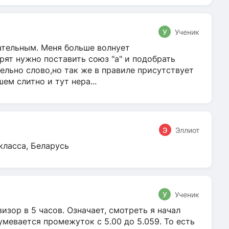
У
Ученик
гательным. Меня больше волнует
ят нужно поставить союз "а" и подобрать
ельно слово,но так же в правиле присутствует
м слитно и тут нера...
Э
Эллиот
класса, Беларусь
У
Ученик
зор в 5 часов. Означает, смотреть я начал
умевается промежуток с 5.00 до 5.059. То есть