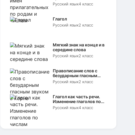
родам и числам
Русский язык
4 класс
Глагол
Русский язык
2 класс
Мягкий знак на конце и в
середине слова
Русский язык
2 класс
Правописание слов с
безударным гласным
звуком в корне
Русский язык
2 класс
Глагол как часть речи.
Изменение глаголов по
числам
Русский язык
4 класс