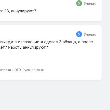
У
Ученик
ла 13, аннулируют?
У
Ученик
зыку,и в изложении я сделал 3 абзаца, а после
дет? Работу аннулируют?
готовка к ОГЭ, Русский язык