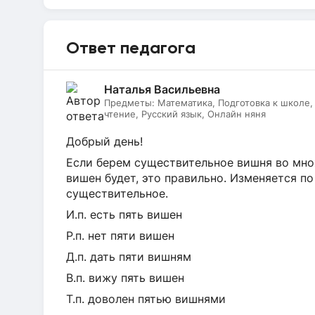
Ответ педагога
Наталья Васильевна
Предметы:
Математика, Подготовка к школе
чтение, Русский язык, Онлайн няня
Добрый день!
Если берем существительное вишня во множ
вишен будет, это правильно. Изменяется по
существительное.
И.п. есть пять вишен
Р.п. нет пяти вишен
Д.п. дать пяти вишням
В.п. вижу пять вишен
Т.п. доволен пятью вишнями