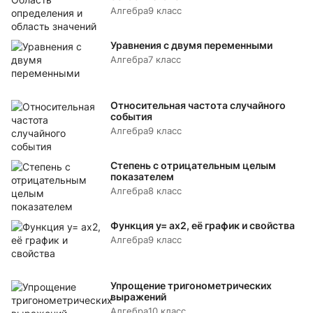
Алгебра
9 класс
Уравнения с двумя переменными
Алгебра
7 класс
Относительная частота случайного
события
Алгебра
9 класс
Степень с отрицательным целым
показателем
Алгебра
8 класс
Функция y= аx2, её график и свойства
Алгебра
9 класс
Упрощение тригонометрических
выражений
Алгебра
10 класс