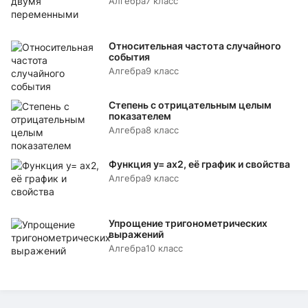
Алгебра
7 класс
Относительная частота случайного
события
Алгебра
9 класс
Степень с отрицательным целым
показателем
Алгебра
8 класс
Функция y= аx2, её график и свойства
Алгебра
9 класс
Упрощение тригонометрических
выражений
Алгебра
10 класс