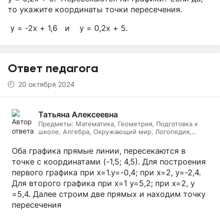
то укажите координаты точки пересечения.
у = -2х + 1,6 и у = 0,2x + 5.
Ответ педагога
20 октября 2024
Татьяна Алексеевна
Предметы:
Математика, Геометрия, Подготовка к
школе, Алгебра, Окружающий мир, Логопедия,
Дефектология, Начальные классы, Литературное
чтение, Русский язык
Оба графика прямые линии, пересекаются в
точке с координатами (-1,5; 4,5). Для построения
первого графика при х=1.у=-0,4; при х=2, у=-2,4.
Для второго графика при х=1 у=5,2; при х=2, у
=5,4. Далее строим две прямых и находим точку
пересечения