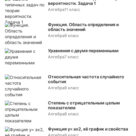
вероятности. Задача 1
Алгебра
11 класс
Функция. Область определения и
область значений
Алгебра
9 класс
Уравнения с двумя переменными
Алгебра
7 класс
Относительная частота случайного
события
Алгебра
9 класс
Степень с отрицательным целым
показателем
Алгебра
8 класс
Функция y= аx2, её график и свойства
Алгебра
9 класс