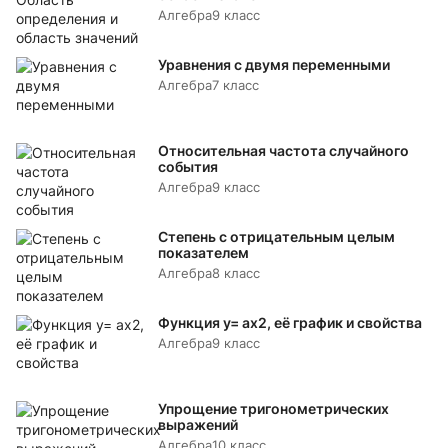
Алгебра
9 класс
Уравнения с двумя переменными
Алгебра
7 класс
Относительная частота случайного
события
Алгебра
9 класс
Степень с отрицательным целым
показателем
Алгебра
8 класс
Функция y= аx2, её график и свойства
Алгебра
9 класс
Упрощение тригонометрических
выражений
Алгебра
10 класс