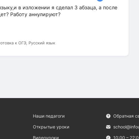
зыку,и в изложении я сделал 3 абзаца, а после
дет? Работу аннулируют?
готовка к ОГЭ, Русский язык
Наши педагоги
Обратная с
Открытые уроки
school@info
Видеоуроки
10:00 – 22: