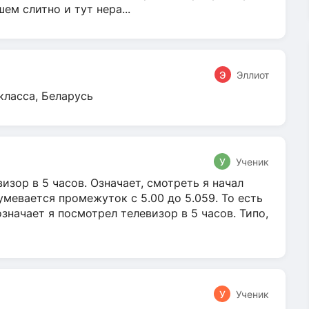
м слитно и тут нера...
Э
Эллиот
класса, Беларусь
У
Ученик
зор в 5 часов. Означает, смотреть я начал
умевается промежуток с 5.00 до 5.059. То есть
 означает я посмотрел телевизор в 5 часов. Типо,
У
Ученик