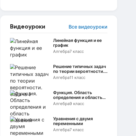
Видеоуроки
Все видеоуроки
Линейная функция и ее
график
Алгебра
7 класс
Решение типичных задач
по теории вероятности.
Задача 1
Алгебра
11 класс
Функция. Область
определения и область
значений
Алгебра
9 класс
Уравнения с двумя
переменными
Алгебра
7 класс