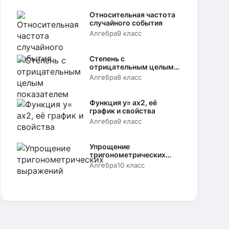
Относительная частота
случайного события
Алгебра
9 класс
Степень с
отрицательным целым
показателем
Алгебра
8 класс
Функция y= аx2, её
график и свойства
Алгебра
9 класс
Упрощение
тригонометрических
выражений
Алгебра
10 класс