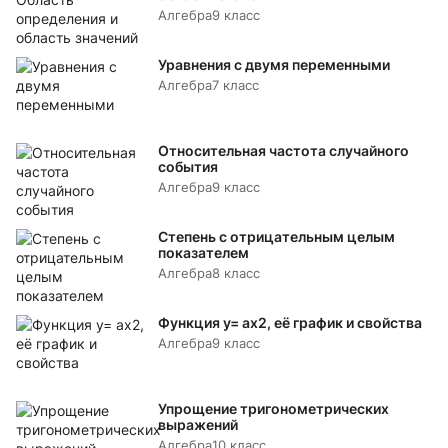
Алгебра
9 класс
Уравнения с двумя переменными
Алгебра
7 класс
Относительная частота случайного
события
Алгебра
9 класс
Степень с отрицательным целым
показателем
Алгебра
8 класс
Функция y= аx2, её график и свойства
Алгебра
9 класс
Упрощение тригонометрических
выражений
Алгебра
10 класс