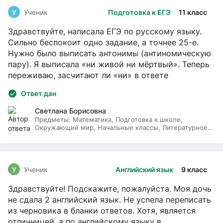
У
Ученик
Подготовка к ЕГЭ
11 класс
Здравствуйте, написала ЕГЭ по русскому языку.
Сильно беспокоит одно задание, а точнее 25-е.
Нужно было выписать антонимы (антиномическую
пару). Я выписала «ни живой ни мёртвый». Теперь
переживаю, засчитают ли «ни» в ответе
Ответ дан
Светлана Борисовна
Предметы:
Математика, Подготовка к школе,
Окружающий мир, Начальные классы, Литературное
чтение, Русский язык
У
Ученик
Английский язык
9 класс
Здравствуйте! Подскажите, пожалуйста. Моя дочь
не сдала 2 английский язык. Не успела переписать
из черновика в бланки ответов. Хотя, является
отличницей, а по английскому языку в