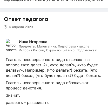
Ответ педагога
6 апреля 2023
Инна Игоревна
Предметы:
Математика, Подготовка к школе,
История России, Окружающий мир, Подготовка к
ЕГЭ, Обществознание, Логопедия, Дефектология,
Всеобщая история, Литература, ИЗО, МХК,
Глаголы несовершенного вида отвечают на
Литературное чтение, Подготовка к ОГЭ, Русский
вопрос «что делать?», «что делал?», «что будет
язык
делать?». Например: (что делать?) бежать, (что
делал?) бежал, (что будет делать?) будет бежать.
Глаголы несовершенного вида обозначают
процесс действия.
Значит:
развеять - развеивать