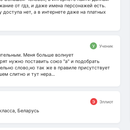
жание от гдз, и даже имена персонажей есть.
у доступа нет, а в интернете даже на платных
У
Ученик
гательным. Меня больше волнует
ят нужно поставить союз "а" и подобрать
ельно слово,но так же в правиле присутствует
м слитно и тут нера...
Э
Эллиот
класса, Беларусь