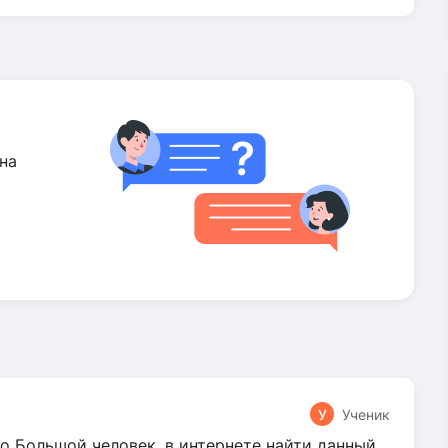
на
У
Ученик
о Большой человек, в интернете найти данный