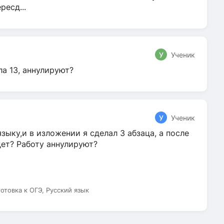
ресд...
У
Ученик
ла 13, аннулируют?
У
Ученик
зыку,и в изложении я сделал 3 абзаца, а после
дет? Работу аннулируют?
готовка к ОГЭ, Русский язык