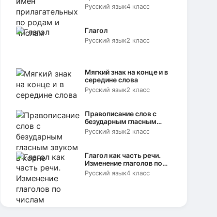
родам и числам
Русский язык
4 класс
Глагол
Русский язык
2 класс
Мягкий знак на конце и в
середине слова
Русский язык
2 класс
Правописание слов с
безударным гласным
звуком в корне
Русский язык
2 класс
Глагол как часть речи.
Изменение глаголов по
числам
Русский язык
4 класс