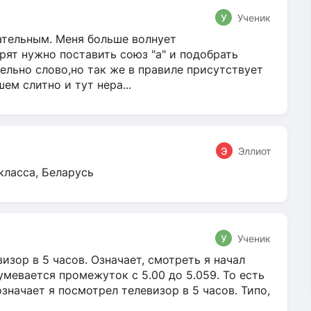
У
Ученик
гательным. Меня больше волнует
ят нужно поставить союз "а" и подобрать
ельно слово,но так же в правиле присутствует
м слитно и тут нера...
Э
Эллиот
класса, Беларусь
У
Ученик
зор в 5 часов. Означает, смотреть я начал
умевается промежуток с 5.00 до 5.059. То есть
 означает я посмотрел телевизор в 5 часов. Типо,