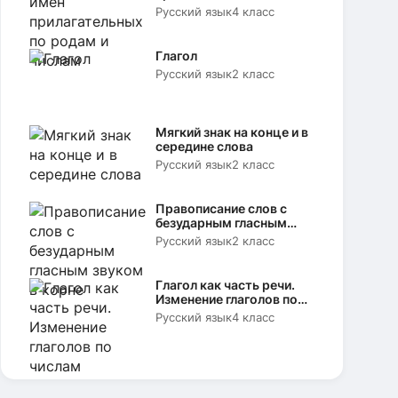
родам и числам
Русский язык
4 класс
Глагол
Русский язык
2 класс
Мягкий знак на конце и в
середине слова
Русский язык
2 класс
Правописание слов с
безударным гласным
звуком в корне
Русский язык
2 класс
Глагол как часть речи.
Изменение глаголов по
числам
Русский язык
4 класс