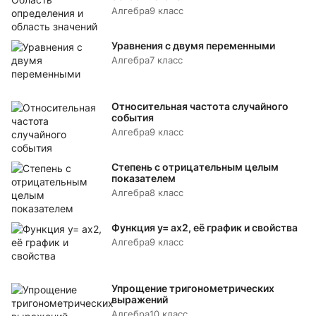
Алгебра
9 класс
Уравнения с двумя переменными
Алгебра
7 класс
Относительная частота случайного
события
Алгебра
9 класс
Степень с отрицательным целым
показателем
Алгебра
8 класс
Функция y= аx2, её график и свойства
Алгебра
9 класс
Упрощение тригонометрических
выражений
Алгебра
10 класс