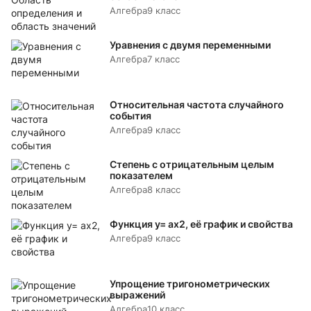
Алгебра
9 класс
Уравнения с двумя переменными
Алгебра
7 класс
Относительная частота случайного
события
Алгебра
9 класс
Степень с отрицательным целым
показателем
Алгебра
8 класс
Функция y= аx2, её график и свойства
Алгебра
9 класс
Упрощение тригонометрических
выражений
Алгебра
10 класс