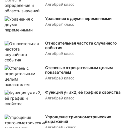
Алгебра
9 класс
Уравнения с двумя переменными
Алгебра
7 класс
Относительная частота случайного
события
Алгебра
9 класс
Степень с отрицательным целым
показателем
Алгебра
8 класс
Функция y= аx2, её график и свойства
Алгебра
9 класс
Упрощение тригонометрических
выражений
Алгебра
10 класс