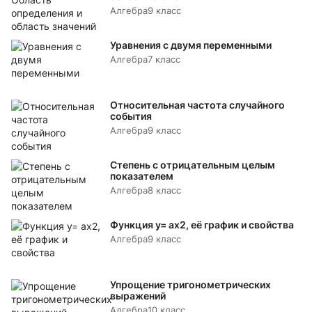
Алгебра
9 класс
Уравнения с двумя переменными
Алгебра
7 класс
Относительная частота случайного
события
Алгебра
9 класс
Степень с отрицательным целым
показателем
Алгебра
8 класс
Функция y= аx2, её график и свойства
Алгебра
9 класс
Упрощение тригонометрических
выражений
Алгебра
10 класс