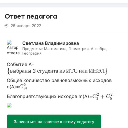
Ответ педагога
26 января 2022
Светлана Владимировна
Предметы:
Математика, Геометрия, Алгебра,
География
Событие А=
{
в
ы
б
р
а
н
ы
2
с
т
у
д
е
н
т
а
и
з
И
Т
С
и
л
и
И
Н
Э
Л
}
в
ы
б
р
а
н
ы
2
с
т
у
д
е
н
т
а
и
з
И
Т
С
и
л
и
И
Н
Э
Л
{
}
Общее количество равновозможных исходов
C
12
2
2
n(A)=
C
12
C
3
2
+
C
5
2
2
2
+
Благоприятствующих исходов m(A)=
C
C
3
5
Записаться на занятие к этому педагогу