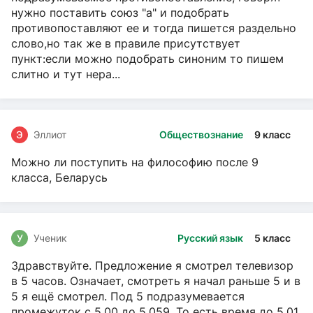
нужно поставить союз "а" и подобрать
противопоставляют ее и тогда пишется раздельно
слово,но так же в правиле присутствует
пункт:если можно подобрать синоним то пишем
слитно и тут нера...
Э
Эллиот
Обществознание
9 класс
Можно ли поступить на философию после 9
класса, Беларусь
У
Ученик
Русский язык
5 класс
Здравствуйте. Предложение я смотрел телевизор
в 5 часов. Означает, смотреть я начал раньше 5 и в
5 я ещё смотрел. Под 5 подразумевается
промежуток с 5.00 до 5.059. То есть время до 5.01.