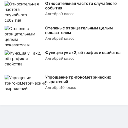
Относительная частота случайного
события
Алгебра
9 класс
Степень с отрицательным целым
показателем
Алгебра
8 класс
Функция y= аx2, её график и свойства
Алгебра
9 класс
Упрощение тригонометрических
выражений
Алгебра
10 класс