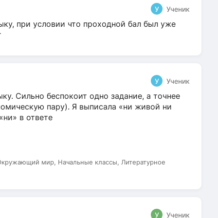
У
Ученик
ыку, при условии что проходной бал был уже
т
У
Ученик
ку. Сильно беспокоит одно задание, а точнее
омическую пару). Я выписала «ни живой ни
 «ни» в ответе
 Окружающий мир, Начальные классы, Литературное
У
Ученик