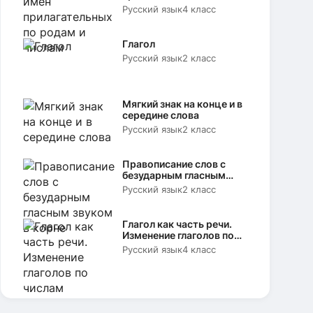
родам и числам
Русский язык
4 класс
Глагол
Русский язык
2 класс
Мягкий знак на конце и в
середине слова
Русский язык
2 класс
Правописание слов с
безударным гласным
звуком в корне
Русский язык
2 класс
Глагол как часть речи.
Изменение глаголов по
числам
Русский язык
4 класс