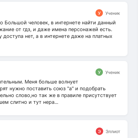
У
Ученик
о Большой человек, в интернете найти данный
жание от гдз, и даже имена персонажей есть.
у доступа нет, а в интернете даже на платных
У
Ученик
гательным. Меня больше волнует
ят нужно поставить союз "а" и подобрать
ельно слово,но так же в правиле присутствует
м слитно и тут нера...
Э
Эллиот