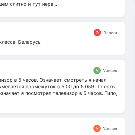
м слитно и тут нера...
Э
Эллиот
класса, Беларусь
У
Ученик
зор в 5 часов. Означает, смотреть я начал
умевается промежуток с 5.00 до 5.059. То есть
 означает я посмотрел телевизор в 5 часов. Типо,
У
Ученик