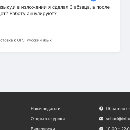
зыку,и в изложении я сделал 3 абзаца, а после
дет? Работу аннулируют?
готовка к ОГЭ, Русский язык
Наши педагоги
Обратная с
Открытые уроки
school@info
Видеоуроки
10:00 – 22: