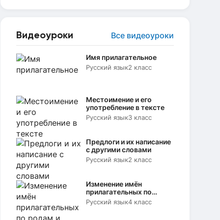
Видеоуроки
Все видеоуроки
Имя прилагательное
Русский язык
2 класс
Местоимение и его
употребление в тексте
Русский язык
3 класс
Предлоги и их написание
с другими словами
Русский язык
2 класс
Изменение имён
прилагательных по
родам и числам
Русский язык
4 класс