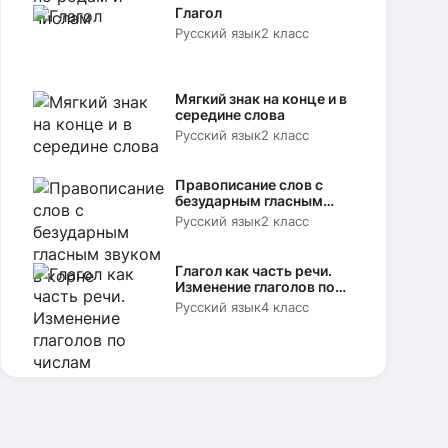
Глагол
Русский язык
2 класс
Мягкий знак на конце и в
середине слова
Русский язык
2 класс
Правописание слов с
безударным гласным
звуком в корне
Русский язык
2 класс
Глагол как часть речи.
Изменение глаголов по
числам
Русский язык
4 класс