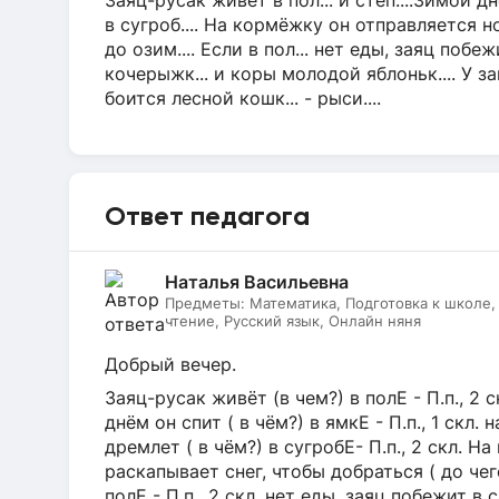
Заяц-русак живёт в пол... и степ....Зимой дн
в сугроб.... На кормёжку он отправляется 
до озим.... Если в пол... нет еды, заяц поб
кочерыжк... и коры молодой яблоньк.... У з
боится лесной кошк... - рыси....
Ответ педагога
Наталья Васильевна
Предметы:
Математика, Подготовка к школе
чтение, Русский язык, Онлайн няня
Добрый вечер.
Заяц-русак живёт (в чем?) в полЕ - П.п., 2 ск
днём он спит ( в чём?) в ямкЕ - П.п., 1 скл. н
дремлет ( в чём?) в сугробЕ- П.п., 2 скл. 
раскапывает снег, чтобы добраться ( до чего?
полЕ - П.п., 2 скл. нет еды, заяц побежит в