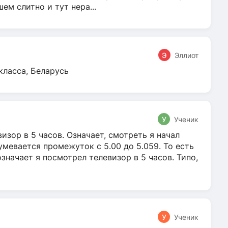
м слитно и тут нера...
Э
Эллиот
класса, Беларусь
У
Ученик
зор в 5 часов. Означает, смотреть я начал
умевается промежуток с 5.00 до 5.059. То есть
 означает я посмотрел телевизор в 5 часов. Типо,
У
Ученик