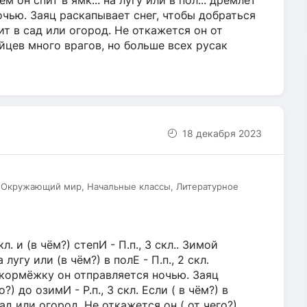
ём он спит в ямк... на лугу или в пол... дремлет
ночью. Заяц раскапывает снег, чтобы добраться
ежит в сад или огород. Не откажется он от
айцев много врагов, но больше всех русак
18 декабря 2023
, Окружающий мир, Начальные классы, Литературное
л. и (в чём?) степИ - П.п., 3 скл.. Зимой
а лугу или (в чём?) в полЕ - П.п., 2 скл.
На кормёжку он отправляется ночью. Заяц
) до озимИ - Р.п., 3 скл. Если ( в чём?) в
 сад или огород. Не откажется он ( от чего?)