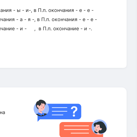
ия - ы - и-, в П.п. окончания - е - е -
 я -, в П.п. окончания - е - е -
 - , в П.п. окончание - и -.
на