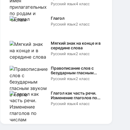
родам и числам
Русский язык
4 класс
Глагол
Русский язык
2 класс
Мягкий знак на конце и в
середине слова
Русский язык
2 класс
Правописание слов с
безударным гласным
звуком в корне
Русский язык
2 класс
Глагол как часть речи.
Изменение глаголов по
числам
Русский язык
4 класс