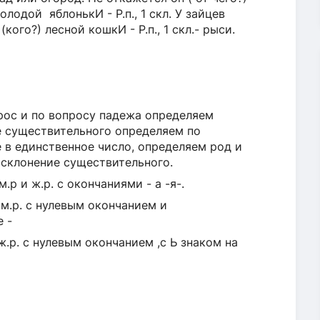
молодой яблонькИ - Р.п., 1 скл. У зайцев
кого?) лесной кошкИ - Р.п., 1 скл.- рыси.
ос и по вопросу падежа определяем
 существительного определяем по
 в единственное число, определяем род и
 склонение существительного.
р и ж.р. с окончаниями - а -я-.
м.р. с нулевым окончанием и
е -
.р. с нулевым окончанием ,с Ь знаком на