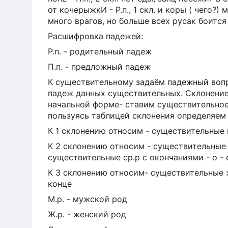
от кочерыжкИ - Р.п., 1 скл. и коры ( чего?) 
много врагов, но больше всех русак боится (
Расшифровка падежей:
Р.п. - родительный падеж
П.п. - предложный падеж
К существительному задаём падежный вопр
падеж данных существительных. Склонение
начальной форме- ставим существительное
пользуясь таблицей склонения определяем
К 1 склонению относим - существительные м.
К 2 склонению относим - существительные 
существительные ср.р с окончаниями - о - 
К 3 склонению относим- существительные ж
конце
М.р. - мужской род
Ж.р. - женский род