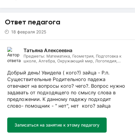
Ответ педагога
18 февраля 2025
Татьяна Алексеевна
Предметы:
Математика, Геометрия, Подготовка к
школе, Алгебра, Окружающий мир, Логопедия,
Дефектология, Начальные классы, Литературное
чтение, Русский язык
Добрый день! Увидела ( кого?) зайца - Р.п.
Существительные Родительного падежа
отвечают на вопросы кого? чего?. Вопрос нужно
задавать от подходящего по смыслу слова в
предложении. К данному падежу подходит
слово- помощник - " нет", нет кого? зайца
Записаться на занятие к этому педагогу