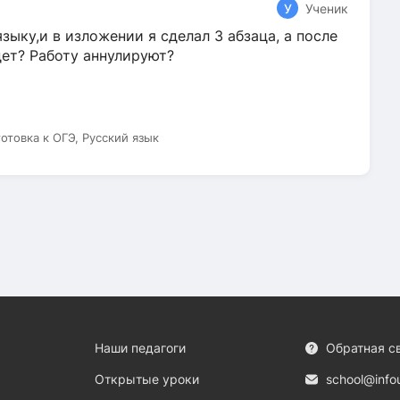
У
Ученик
зыку,и в изложении я сделал 3 абзаца, а после
дет? Работу аннулируют?
готовка к ОГЭ, Русский язык
Наши педагоги
Обратная с
Открытые уроки
school@info