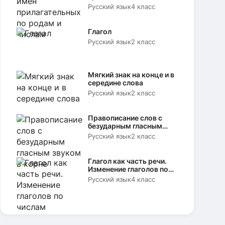
родам и числам
Русский язык
4 класс
Глагол
Русский язык
2 класс
Мягкий знак на конце и в
середине слова
Русский язык
2 класс
Правописание слов с
безударным гласным
звуком в корне
Русский язык
2 класс
Глагол как часть речи.
Изменение глаголов по
числам
Русский язык
4 класс