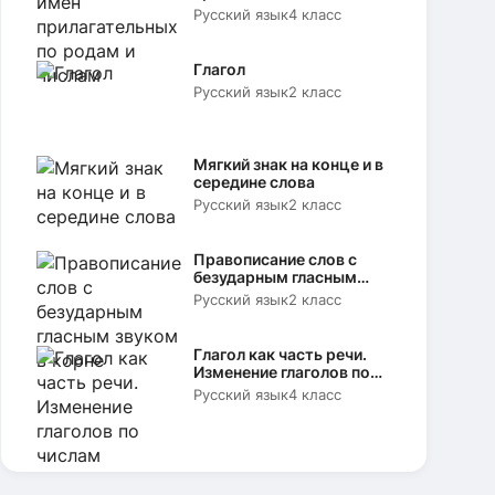
родам и числам
Русский язык
4 класс
Глагол
Русский язык
2 класс
Мягкий знак на конце и в
середине слова
Русский язык
2 класс
Правописание слов с
безударным гласным
звуком в корне
Русский язык
2 класс
Глагол как часть речи.
Изменение глаголов по
числам
Русский язык
4 класс