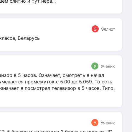
м слитно и тут нера...
Э
Эллиот
класса, Беларусь
У
Ученик
зор в 5 часов. Означает, смотреть я начал
умевается промежуток с 5.00 до 5.059. То есть
 означает я посмотрел телевизор в 5 часов. Типо,
У
Ученик
Э. 5 баллов и не хватило 2 балла до оценки "3".