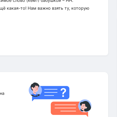
симое слово (кем?) бабушкой – НН.
щё какая-то! Нам важно взять ту, которую
на