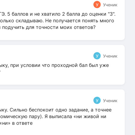
У
Ученик
Э. 5 баллов и не хватило 2 балла до оценки "3".
олько складываю. Не получается понять много
я подучить для точности моих ответов?
У
Ученик
ыку, при условии что проходной бал был уже
т
У
Ученик
ку. Сильно беспокоит одно задание, а точнее
омическую пару). Я выписала «ни живой ни
 «ни» в ответе