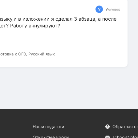
У
Ученик
зыку,и в изложении я сделал 3 абзаца, а после
дет? Работу аннулируют?
готовка к ОГЭ, Русский язык
Наши педагоги
Обратная с
Открытые уроки
school@info