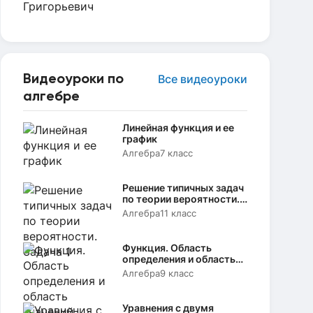
Видеоуроки по
Все видеоуроки
алгебре
Линейная функция и ее
график
Алгебра
7 класс
Решение типичных задач
по теории вероятности.
Задача 1
Алгебра
11 класс
Функция. Область
определения и область
значений
Алгебра
9 класс
Уравнения с двумя