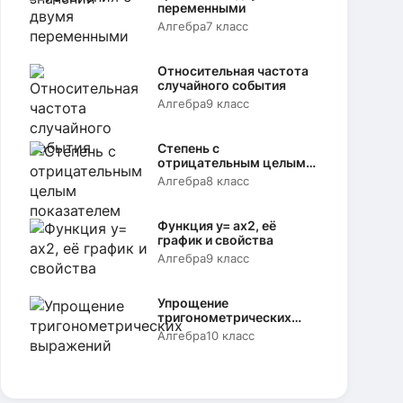
переменными
Алгебра
7 класс
Относительная частота
случайного события
Алгебра
9 класс
Степень с
отрицательным целым
показателем
Алгебра
8 класс
Функция y= аx2, её
график и свойства
Алгебра
9 класс
Упрощение
тригонометрических
выражений
Алгебра
10 класс