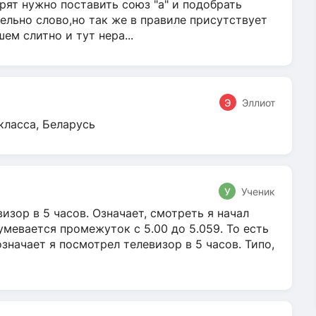
ят нужно поставить союз "а" и подобрать
ельно слово,но так же в правиле присутствует
м слитно и тут нера...
Э
Эллиот
класса, Беларусь
У
Ученик
зор в 5 часов. Означает, смотреть я начал
умевается промежуток с 5.00 до 5.059. То есть
 означает я посмотрел телевизор в 5 часов. Типо,