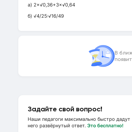
а) 2×√0,36+3×√0,64
б) √4/25:√16/49
В бли
появит
Задайте свой вопрос!
Наши педагоги максимально быстро дадут 
него развёрнутый ответ.
Это бесплатно!